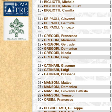
avec :
11
•
BIGLIOTTI, Michele
|
12
•
BIGLIOTTI, Maria Julia?
|
13
•
BIGLIOTTI, Camilla
|
14
•
DE PAOLI, Giovanni
|
15
•
DE PAOLI, Geltrude
|
16
•
DE PAOLI, Vincezo
|
17
•
GREGORI, Francesco
|
18
•
GREGORI, Marianna
|
19
•
GREGORI, Geltrude
|
20
•
GREGORI, Domenico
|
21
•
GREGORI, Nicola
|
22
•
GREGORI, Luigi
|
23
•
CATINARI, Giacomo
|
24
•
CATINARI, Luigi
|
25
•
CATINARI, Prassede
|
26
•
MANSONI, Matteo
|
27
•
MANSONI, Domenico
|
28
•
MANSONI, Giovanni Battista
|
29
•
MANSONI, Tomaso
|
30
•
ORSINI, Francesco
|
31
•
DI GIROLAMO, Giuseppe
|