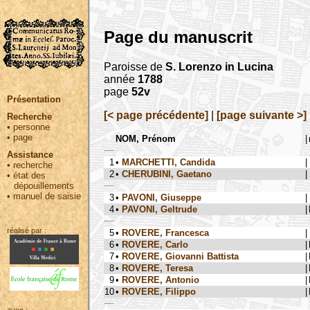
Page du manuscrit
Paroisse de
S. Lorenzo in Lucina
année
1788
page
52v
Présentation
[< page précédente]
|
[page suivante >]
Recherche
•
personne
•
page
NOM, Prénom
|
Assistance
1
•
MARCHETTI, Candida
|
•
recherche
2
•
CHERUBINI, Gaetano
|
•
état des
dépouillements
•
manuel de saisie
3
•
PAVONI, Giuseppe
|
4
•
PAVONI, Geltrude
|
réalisé par :
5
•
ROVERE, Francesca
|
6
•
ROVERE, Carlo
|
7
•
ROVERE, Giovanni Battista
|
8
•
ROVERE, Teresa
|
9
•
ROVERE, Antonio
|
10
•
ROVERE, Filippo
|