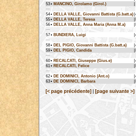
53
•
MANCINO, Girolamo (Girol.)
|
54
•
DELLA VALLE, Giovanni Battista (G.batt.a)
|
55
•
DELLA VALLE, Teresa
|
56
•
DELLA VALLE, Anna Maria (Anna M.a)
|
57
•
BUNDIERA, Luigi
|
58
•
DEL PIGIO, Giovanni Battista (G.batt.a)
|
59
•
DEL PIGIO, Candida
|
60
•
RECALCATI, Giuseppe (Gius.e)
|
61
•
RECALCATI, Felice
|
62
•
DE DOMINICI, Antonio (Ant.o)
|
63
•
DE DOMINICI, Barbara
|
[< page précédente]
|
[page suivante >]