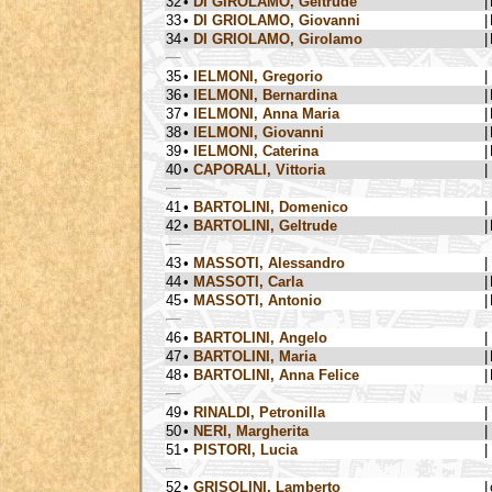
32
•
DI GIROLAMO, Geltrude
|
33
•
DI GRIOLAMO, Giovanni
|
34
•
DI GRIOLAMO, Girolamo
|
35
•
IELMONI, Gregorio
|
36
•
IELMONI, Bernardina
|
37
•
IELMONI, Anna Maria
|
38
•
IELMONI, Giovanni
|
39
•
IELMONI, Caterina
|
40
•
CAPORALI, Vittoria
|
41
•
BARTOLINI, Domenico
|
42
•
BARTOLINI, Geltrude
|
43
•
MASSOTI, Alessandro
|
44
•
MASSOTI, Carla
|
45
•
MASSOTI, Antonio
|
46
•
BARTOLINI, Angelo
|
47
•
BARTOLINI, Maria
|
48
•
BARTOLINI, Anna Felice
|
49
•
RINALDI, Petronilla
|
50
•
NERI, Margherita
|
51
•
PISTORI, Lucia
|
52
•
GRISOLINI, Lamberto
|