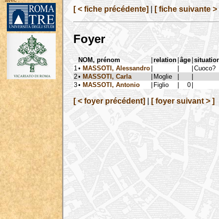
avec :
[ < fiche précédente]
|
[ fiche suivante > 
Foyer
NOM, prénom
|
relation
|
âge
|
situatio
1
•
MASSOTI, Alessandro
|
|
|
Cuoco?
2
•
MASSOTI, Carla
|
Moglie
|
|
3
•
MASSOTI, Antonio
|
Figlio
|
0
|
[ < foyer précédent]
|
[ foyer suivant > ]