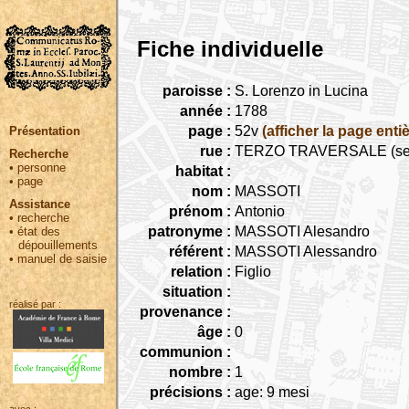
Fiche individuelle
paroisse :
S. Lorenzo in Lucina
année :
1788
page :
52v
(afficher la page entiè
Présentation
rue :
TERZO TRAVERSALE (seguita
Recherche
•
personne
habitat :
•
page
nom :
MASSOTI
Assistance
prénom :
Antonio
•
recherche
patronyme :
MASSOTI Alesandro
•
état des
dépouillements
référent :
MASSOTI Alessandro
•
manuel de saisie
relation :
Figlio
situation :
réalisé par :
provenance :
âge :
0
communion :
nombre :
1
précisions :
age: 9 mesi