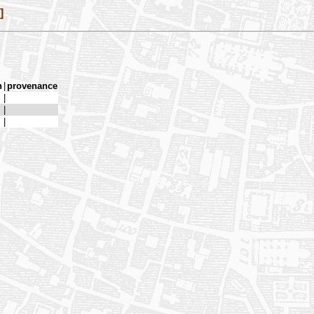
]
n
|
provenance
|
|
|