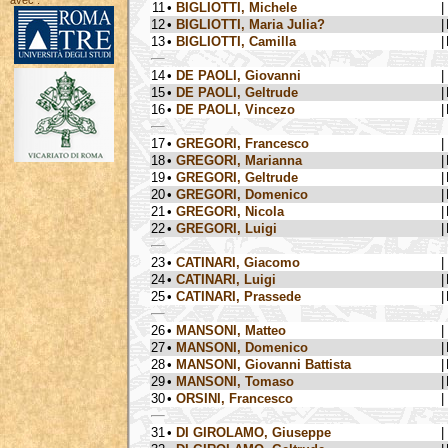
avec :
11
•
BIGLIOTTI, Michele
|
12
•
BIGLIOTTI, Maria Julia?
|
13
•
BIGLIOTTI, Camilla
|
14
•
DE PAOLI, Giovanni
|
15
•
DE PAOLI, Geltrude
|
16
•
DE PAOLI, Vincezo
|
17
•
GREGORI, Francesco
|
18
•
GREGORI, Marianna
|
19
•
GREGORI, Geltrude
|
20
•
GREGORI, Domenico
|
21
•
GREGORI, Nicola
|
22
•
GREGORI, Luigi
|
23
•
CATINARI, Giacomo
|
24
•
CATINARI, Luigi
|
25
•
CATINARI, Prassede
|
26
•
MANSONI, Matteo
|
27
•
MANSONI, Domenico
|
28
•
MANSONI, Giovanni Battista
|
29
•
MANSONI, Tomaso
|
30
•
ORSINI, Francesco
|
31
•
DI GIROLAMO, Giuseppe
|