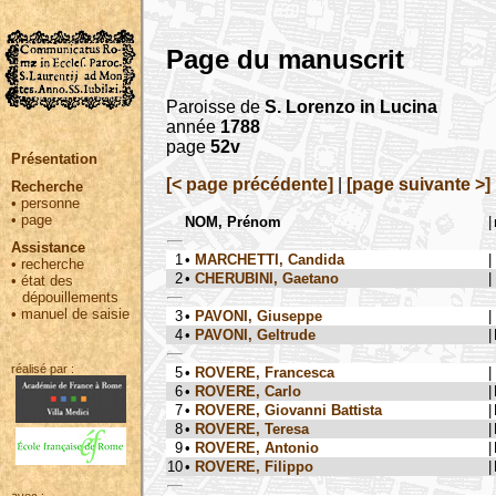
Page du manuscrit
Paroisse de
S. Lorenzo in Lucina
année
1788
page
52v
Présentation
[< page précédente]
|
[page suivante >]
Recherche
•
personne
•
page
NOM, Prénom
|
Assistance
1
•
MARCHETTI, Candida
|
•
recherche
2
•
CHERUBINI, Gaetano
|
•
état des
dépouillements
•
manuel de saisie
3
•
PAVONI, Giuseppe
|
4
•
PAVONI, Geltrude
|
réalisé par :
5
•
ROVERE, Francesca
|
6
•
ROVERE, Carlo
|
7
•
ROVERE, Giovanni Battista
|
8
•
ROVERE, Teresa
|
9
•
ROVERE, Antonio
|
10
•
ROVERE, Filippo
|