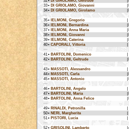
32
•
DI GIROLAMO, Geltrude
|
33
•
DI GRIOLAMO, Giovanni
|
34
•
DI GRIOLAMO, Girolamo
|
35
•
IELMONI, Gregorio
|
36
•
IELMONI, Bernardina
|
37
•
IELMONI, Anna Maria
|
38
•
IELMONI, Giovanni
|
39
•
IELMONI, Caterina
|
40
•
CAPORALI, Vittoria
|
41
•
BARTOLINI, Domenico
|
42
•
BARTOLINI, Geltrude
|
43
•
MASSOTI, Alessandro
|
44
•
MASSOTI, Carla
|
45
•
MASSOTI, Antonio
|
46
•
BARTOLINI, Angelo
|
47
•
BARTOLINI, Maria
|
48
•
BARTOLINI, Anna Felice
|
49
•
RINALDI, Petronilla
|
50
•
NERI, Margherita
|
51
•
PISTORI, Lucia
|
52
•
GRISOLINI, Lamberto
|