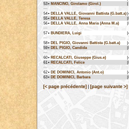
53
•
MANCINO, Girolamo (Girol.)
|
54
•
DELLA VALLE, Giovanni Battista (G.batt.a)
|
55
•
DELLA VALLE, Teresa
|
56
•
DELLA VALLE, Anna Maria (Anna M.a)
|
57
•
BUNDIERA, Luigi
|
58
•
DEL PIGIO, Giovanni Battista (G.batt.a)
|
59
•
DEL PIGIO, Candida
|
60
•
RECALCATI, Giuseppe (Gius.e)
|
61
•
RECALCATI, Felice
|
62
•
DE DOMINICI, Antonio (Ant.o)
|
63
•
DE DOMINICI, Barbara
|
[< page précédente]
|
[page suivante >]