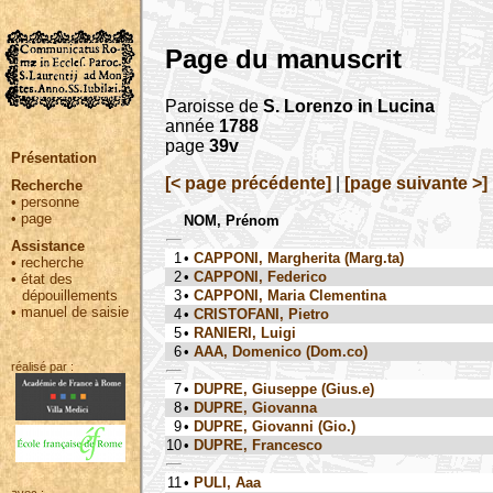
Page du manuscrit
Paroisse de
S. Lorenzo in Lucina
année
1788
page
39v
Présentation
[< page précédente]
|
[page suivante >]
Recherche
•
personne
•
page
NOM, Prénom
Assistance
1
•
CAPPONI, Margherita (Marg.ta)
•
recherche
2
•
CAPPONI, Federico
•
état des
3
•
CAPPONI, Maria Clementina
dépouillements
•
manuel de saisie
4
•
CRISTOFANI, Pietro
5
•
RANIERI, Luigi
6
•
AAA, Domenico (Dom.co)
réalisé par :
7
•
DUPRE, Giuseppe (Gius.e)
8
•
DUPRE, Giovanna
9
•
DUPRE, Giovanni (Gio.)
10
•
DUPRE, Francesco
11
•
PULI, Aaa