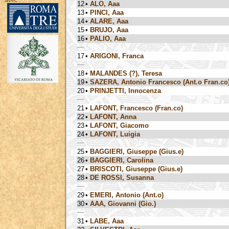
avec :
12
•
ALO, Aaa
13
•
PINCI, Aaa
14
•
ALARE, Aaa
15
•
BRUJO, Aaa
16
•
PALIO, Aaa
17
•
ARIGONI, Franca
18
•
MALANDES (?), Teresa
19
•
SAZERA, Antonio Francesco (Ant.o Fran.co
20
•
PRINJETTI, Innocenza
21
•
LAFONT, Francesco (Fran.co)
22
•
LAFONT, Anna
23
•
LAFONT, Giacomo
24
•
LAFONT, Luigia
25
•
BAGGIERI, Giuseppe (Gius.e)
26
•
BAGGIERI, Carolina
27
•
BRISCOTI, Giuseppe (Gius.e)
28
•
DE ROSSI, Susanna
29
•
EMERI, Antonio (Ant.o)
30
•
AAA, Giovanni (Gio.)
31
•
LABE, Aaa