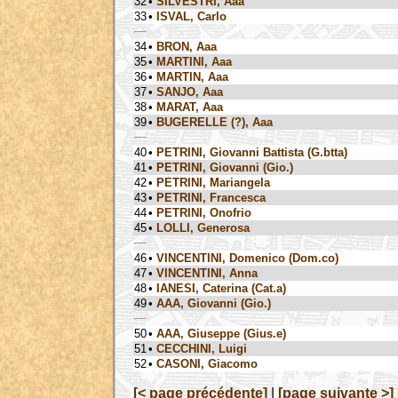
32
•
SILVESTRI, Aaa
33
•
ISVAL, Carlo
34
•
BRON, Aaa
35
•
MARTINI, Aaa
36
•
MARTIN, Aaa
37
•
SANJO, Aaa
38
•
MARAT, Aaa
39
•
BUGERELLE (?), Aaa
40
•
PETRINI, Giovanni Battista (G.btta)
41
•
PETRINI, Giovanni (Gio.)
42
•
PETRINI, Mariangela
43
•
PETRINI, Francesca
44
•
PETRINI, Onofrio
45
•
LOLLI, Generosa
46
•
VINCENTINI, Domenico (Dom.co)
47
•
VINCENTINI, Anna
48
•
IANESI, Caterina (Cat.a)
49
•
AAA, Giovanni (Gio.)
50
•
AAA, Giuseppe (Gius.e)
51
•
CECCHINI, Luigi
52
•
CASONI, Giacomo
[< page précédente]
|
[page suivante >]