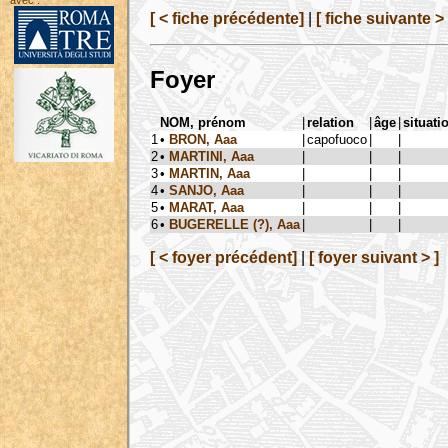
avec :
[ < fiche précédente]
|
[ fiche suivante > 
Foyer
NOM, prénom
|
relation
|
âge
|
situati
1
•
BRON, Aaa
|
capofuoco
|
|
2
•
MARTINI, Aaa
|
|
|
3
•
MARTIN, Aaa
|
|
|
4
•
SANJO, Aaa
|
|
|
5
•
MARAT, Aaa
|
|
|
6
•
BUGERELLE (?), Aaa
|
|
|
[ < foyer précédent]
|
[ foyer suivant > ]