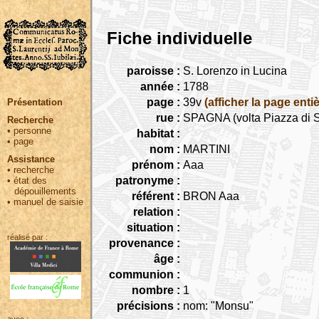
Fiche individuelle
paroisse :
S. Lorenzo in Lucina
année :
1788
page :
39v
(afficher la page entiè
Présentation
rue :
SPAGNA (volta Piazza di S
Recherche
•
personne
habitat :
•
page
nom :
MARTINI
Assistance
prénom :
Aaa
•
recherche
patronyme :
•
état des
dépouillements
référent :
BRON Aaa
•
manuel de saisie
relation :
situation :
réalisé par :
provenance :
âge :
communion :
nombre :
1
précisions :
nom: "Monsu"