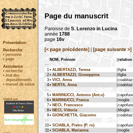
Page du manuscrit
Paroisse de
S. Lorenzo in Lucina
année
1788
page
16v
Présentation
[< page précédente]
|
[page suivante >]
Recherche
•
personne
•
page
NOM, Prénom
|
relation
Assistance
1
•
ALBERTAZZI, Teresa
|
figlia
•
recherche
2
•
ALBERTAZZI, Gioseppina
|
figlia
•
état des
3
•
VICI, Anna
|
coabitaz
dépouillements
•
manuel de saisie
4
•
NERTA, Anna
|
coabitaz
5
•
MARINUCCI, Antonio (Ant.o)
|
capofuo
réalisé par :
6
•
MARINUCCI, Franca
|
moglie
7
•
NECI, Francesco
|
capofuo
8
•
NECI, Vittoria
|
Moglie
9
•
GIONCHETTA, Giacomo
|
coabitaz
10
•
SCIABLA, Pietro (P. ro)
|
capofuo
11
•
SCIABLA, Marianna
|
moglie