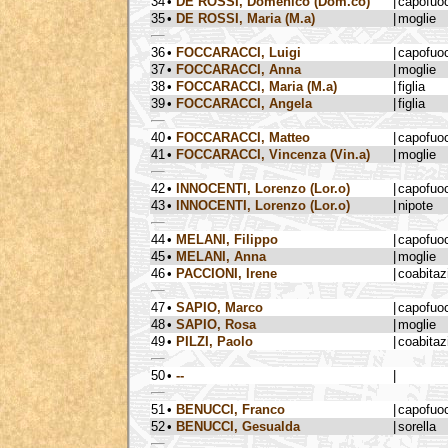
34
•
DE ROSSI, Domenico (Dom.co)
|
capofuo
35
•
DE ROSSI, Maria (M.a)
|
moglie
36
•
FOCCARACCI, Luigi
|
capofuo
37
•
FOCCARACCI, Anna
|
moglie
38
•
FOCCARACCI, Maria (M.a)
|
figlia
39
•
FOCCARACCI, Angela
|
figlia
40
•
FOCCARACCI, Matteo
|
capofuo
41
•
FOCCARACCI, Vincenza (Vin.a)
|
moglie
42
•
INNOCENTI, Lorenzo (Lor.o)
|
capofuo
43
•
INNOCENTI, Lorenzo (Lor.o)
|
nipote
44
•
MELANI, Filippo
|
capofuo
45
•
MELANI, Anna
|
moglie
46
•
PACCIONI, Irene
|
coabitaz
47
•
SAPIO, Marco
|
capofuo
48
•
SAPIO, Rosa
|
moglie
49
•
PILZI, Paolo
|
coabitaz
50
•
--
|
51
•
BENUCCI, Franco
|
capofuo
52
•
BENUCCI, Gesualda
|
sorella