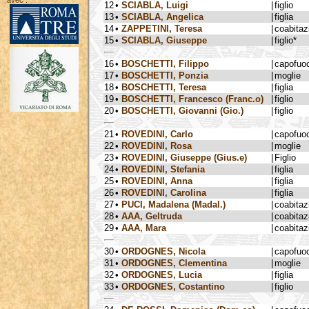
avec :
12
•
SCIABLA, Luigi
|
figlio
13
•
SCIABLA, Angelica
|
figlia
14
•
ZAPPETINI, Teresa
|
coabitaz
15
•
SCIABLA, Giuseppe
|
figlio*
16
•
BOSCHETTI, Filippo
|
capofuo
17
•
BOSCHETTI, Ponzia
|
moglie
18
•
BOSCHETTI, Teresa
|
figlia
19
•
BOSCHETTI, Francesco (Franc.o)
|
figlio
20
•
BOSCHETTI, Giovanni (Gio.)
|
figlio
21
•
ROVEDINI, Carlo
|
capofuo
22
•
ROVEDINI, Rosa
|
moglie
23
•
ROVEDINI, Giuseppe (Gius.e)
|
Figlio
24
•
ROVEDINI, Stefania
|
figlia
25
•
ROVEDINI, Anna
|
figlia
26
•
ROVEDINI, Carolina
|
figlia
27
•
PUCI, Madalena (Madal.)
|
coabitaz
28
•
AAA, Geltruda
|
coabitaz
29
•
AAA, Mara
|
coabitaz
30
•
ORDOGNES, Nicola
|
capofuo
31
•
ORDOGNES, Clementina
|
moglie
32
•
ORDOGNES, Lucia
|
figlia
33
•
ORDOGNES, Costantino
|
figlio