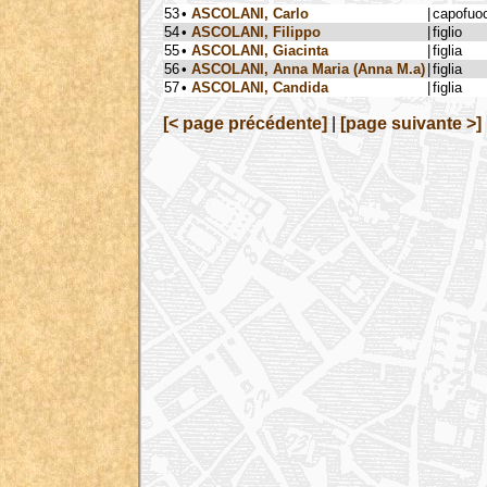
53
•
ASCOLANI, Carlo
|
capofuo
54
•
ASCOLANI, Filippo
|
figlio
55
•
ASCOLANI, Giacinta
|
figlia
56
•
ASCOLANI, Anna Maria (Anna M.a)
|
figlia
57
•
ASCOLANI, Candida
|
figlia
[< page précédente]
|
[page suivante >]