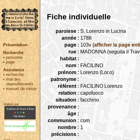
Fiche individuelle
paroisse :
S. Lorenzo in Lucina
année :
1788
page :
103v
(afficher la page ent
Présentation
rue :
MADONNA (seguita il Trav
Recherche
•
personne
habitat :
•
page
nom :
FACILINO
Assistance
prénom :
Lorenzo (Lor.o)
•
recherche
patronyme :
•
état des
dépouillements
référent :
FACILINO Lorenzo
•
manuel de saisie
relation :
capofuoco
situation :
facchino
réalisé par :
provenance :
âge :
communion :
com
nombre :
1
précisions :