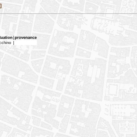
]
tuation
|
provenance
cchino
|