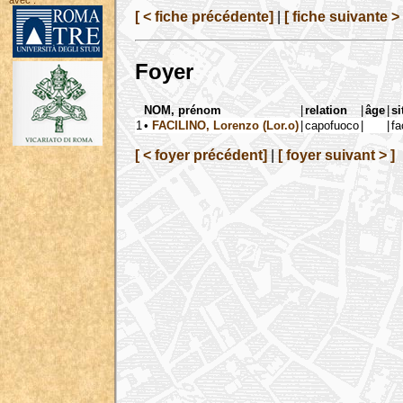
avec :
[ < fiche précédente]
|
[ fiche suivante > 
Foyer
NOM, prénom
|
relation
|
âge
|
si
1
•
FACILINO, Lorenzo (Lor.o)
|
capofuoco
|
|
fa
[ < foyer précédent]
|
[ foyer suivant > ]