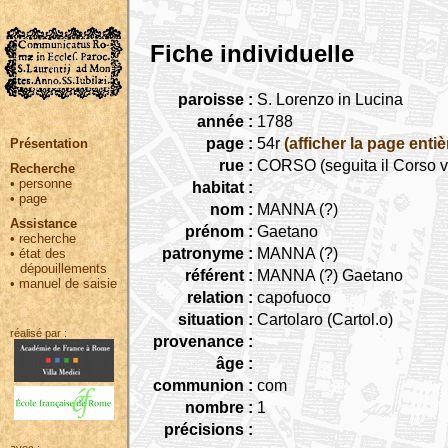
Fiche individuelle
paroisse :
S. Lorenzo in Lucina
année :
1788
page :
54r
(afficher la page entiè
Présentation
rue :
CORSO (seguita il Corso v
Recherche
•
personne
habitat :
•
page
nom :
MANNA (?)
Assistance
prénom :
Gaetano
•
recherche
patronyme :
MANNA (?)
•
état des
dépouillements
référent :
MANNA (?) Gaetano
•
manuel de saisie
relation :
capofuoco
situation :
Cartolaro (Cartol.o)
réalisé par :
provenance :
âge :
communion :
com
nombre :
1
précisions :