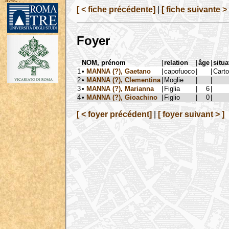
avec :
[ < fiche précédente]
|
[ fiche suivante > 
Foyer
NOM, prénom
|
relation
|
âge
|
situa
1
•
MANNA (?), Gaetano
|
capofuoco
|
|
Carto
2
•
MANNA (?), Clementina
|
Moglie
|
|
3
•
MANNA (?), Marianna
|
Figlia
|
6
|
4
•
MANNA (?), Gioachino
|
Figlio
|
0
|
[ < foyer précédent]
|
[ foyer suivant > ]