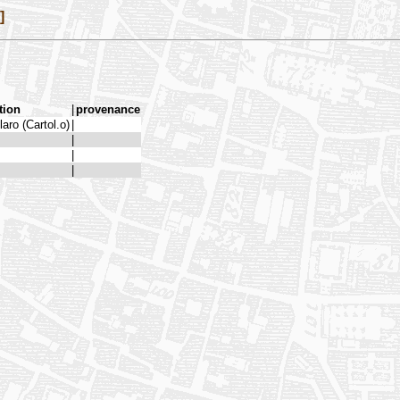
]
tion
|
provenance
laro (Cartol.o)
|
|
|
|