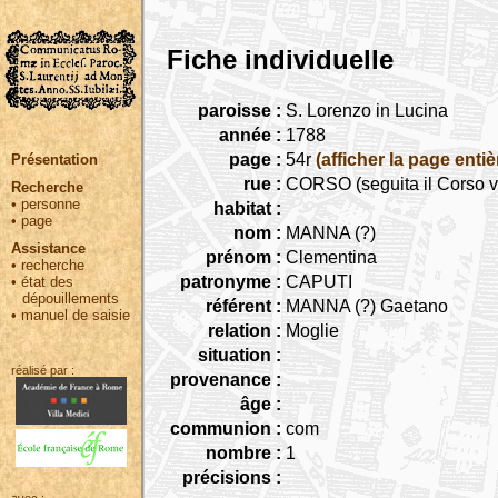
Fiche individuelle
paroisse :
S. Lorenzo in Lucina
année :
1788
page :
54r
(afficher la page entiè
Présentation
rue :
CORSO (seguita il Corso v
Recherche
•
personne
habitat :
•
page
nom :
MANNA (?)
Assistance
prénom :
Clementina
•
recherche
patronyme :
CAPUTI
•
état des
dépouillements
référent :
MANNA (?) Gaetano
•
manuel de saisie
relation :
Moglie
situation :
réalisé par :
provenance :
âge :
communion :
com
nombre :
1
précisions :