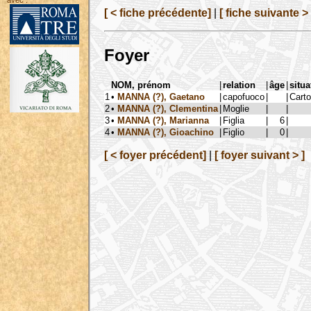
avec :
[ < fiche précédente]
|
[ fiche suivante > 
Foyer
NOM, prénom
|
relation
|
âge
|
situa
1
•
MANNA (?), Gaetano
|
capofuoco
|
|
Carto
2
•
MANNA (?), Clementina
|
Moglie
|
|
3
•
MANNA (?), Marianna
|
Figlia
|
6
|
4
•
MANNA (?), Gioachino
|
Figlio
|
0
|
[ < foyer précédent]
|
[ foyer suivant > ]