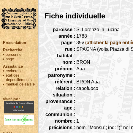
Fiche individuelle
paroisse :
S. Lorenzo in Lucina
année :
1788
page :
39v
(afficher la page entiè
Présentation
rue :
SPAGNA (volta Piazza di S
Recherche
•
personne
habitat :
•
page
nom :
BRON
Assistance
prénom :
Aaa
•
recherche
patronyme :
•
état des
dépouillements
référent :
BRON Aaa
•
manuel de saisie
relation :
capofuoco
situation :
réalisé par :
provenance :
âge :
communion :
nombre :
1
précisions :
nom: "Monsu"; ind: ")" nel 