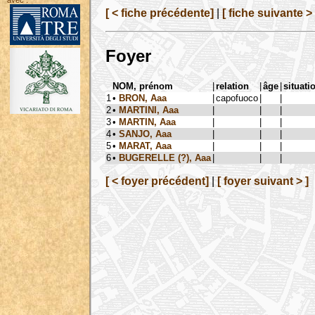
avec :
[ < fiche précédente]
|
[ fiche suivante > 
Foyer
NOM, prénom
|
relation
|
âge
|
situati
1
•
BRON, Aaa
|
capofuoco
|
|
2
•
MARTINI, Aaa
|
|
|
3
•
MARTIN, Aaa
|
|
|
4
•
SANJO, Aaa
|
|
|
5
•
MARAT, Aaa
|
|
|
6
•
BUGERELLE (?), Aaa
|
|
|
[ < foyer précédent]
|
[ foyer suivant > ]