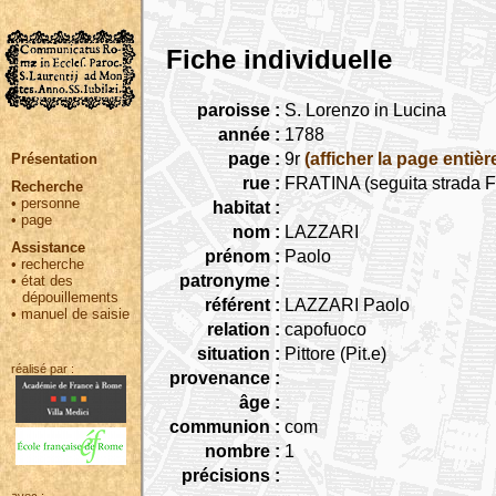
Fiche individuelle
paroisse :
S. Lorenzo in Lucina
année :
1788
page :
9r
(afficher la page entièr
Présentation
rue :
FRATINA (seguita strada Fr
Recherche
•
personne
habitat :
•
page
nom :
LAZZARI
Assistance
prénom :
Paolo
•
recherche
patronyme :
•
état des
dépouillements
référent :
LAZZARI Paolo
•
manuel de saisie
relation :
capofuoco
situation :
Pittore (Pit.e)
réalisé par :
provenance :
âge :
communion :
com
nombre :
1
précisions :