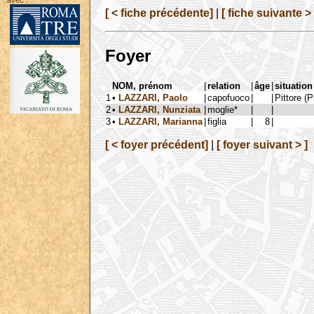
avec :
[ < fiche précédente]
|
[ fiche suivante > 
Foyer
NOM, prénom
|
relation
|
âge
|
situation
1
•
LAZZARI, Paolo
|
capofuoco
|
|
Pittore (P
2
•
LAZZARI, Nunziata
|
moglie*
|
|
3
•
LAZZARI, Marianna
|
figlia
|
8
|
[ < foyer précédent]
|
[ foyer suivant > ]