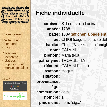
Fiche individuelle
paroisse :
S. Lorenzo in Lucina
année :
1788
page :
108v
(afficher la page ent
Présentation
rue :
CHIGI (seguita palazzo del
Recherche
•
personne
habitat :
Chigi (Palazzo della famigl
•
page
nom :
CALVINI
Assistance
prénom :
Maria (M.a)
•
recherche
patronyme :
TROMBETTA
•
état des
dépouillements
référent :
CALVINI Filippo
•
manuel de saisie
relation :
moglie
situation :
réalisé par :
provenance :
âge :
communion :
com
nombre :
1
précisions :
nom: "sig.a"