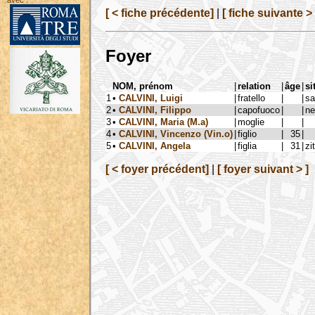
avec :
[ < fiche précédente]
|
[ fiche suivante > 
Foyer
NOM, prénom
|
relation
|
âge
|
si
1
•
CALVINI, Luigi
|
fratello
|
|
sa
2
•
CALVINI, Filippo
|
capofuoco
|
|
ne
3
•
CALVINI, Maria (M.a)
|
moglie
|
|
4
•
CALVINI, Vincenzo (Vin.o)
|
figlio
|
35
|
5
•
CALVINI, Angela
|
figlia
|
31
|
zi
[ < foyer précédent]
|
[ foyer suivant > ]