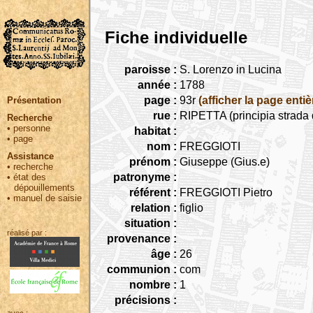
Fiche individuelle
paroisse :
S. Lorenzo in Lucina
année :
1788
page :
93r
(afficher la page entiè
Présentation
rue :
RIPETTA (principia strada 
Recherche
•
personne
habitat :
•
page
nom :
FREGGIOTI
Assistance
prénom :
Giuseppe (Gius.e)
•
recherche
patronyme :
•
état des
dépouillements
référent :
FREGGIOTI Pietro
•
manuel de saisie
relation :
figlio
situation :
réalisé par :
provenance :
âge :
26
communion :
com
nombre :
1
précisions :