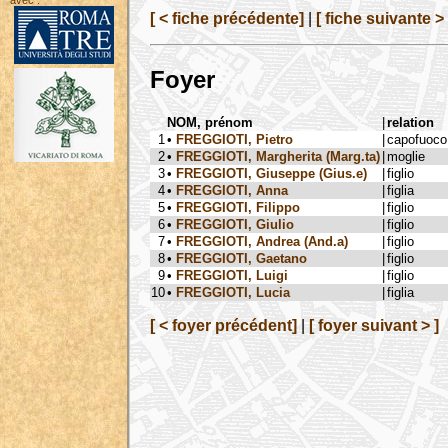
avec :
[ < fiche précédente]
|
[ fiche suivante > 
Foyer
NOM, prénom
|
relation
1
•
FREGGIOTI, Pietro
|
capofuoco
2
•
FREGGIOTI, Margherita (Marg.ta)
|
moglie
3
•
FREGGIOTI, Giuseppe (Gius.e)
|
figlio
4
•
FREGGIOTI, Anna
|
figlia
5
•
FREGGIOTI, Filippo
|
figlio
6
•
FREGGIOTI, Giulio
|
figlio
7
•
FREGGIOTI, Andrea (And.a)
|
figlio
8
•
FREGGIOTI, Gaetano
|
figlio
9
•
FREGGIOTI, Luigi
|
figlio
10
•
FREGGIOTI, Lucia
|
figlia
[ < foyer précédent]
|
[ foyer suivant > ]