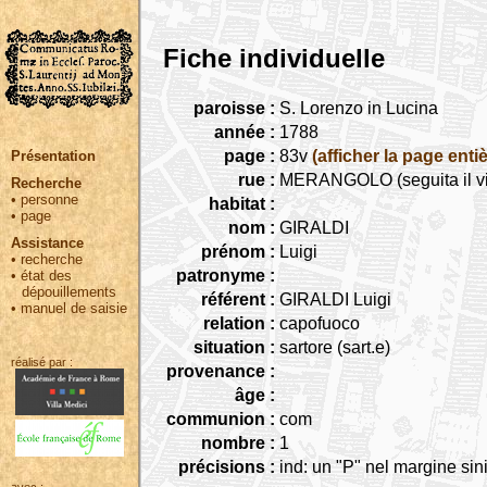
Fiche individuelle
paroisse :
S. Lorenzo in Lucina
année :
1788
page :
83v
(afficher la page entiè
Présentation
rue :
MERANGOLO (seguita il vic
Recherche
•
personne
habitat :
•
page
nom :
GIRALDI
Assistance
prénom :
Luigi
•
recherche
patronyme :
•
état des
dépouillements
référent :
GIRALDI Luigi
•
manuel de saisie
relation :
capofuoco
situation :
sartore (sart.e)
réalisé par :
provenance :
âge :
communion :
com
nombre :
1
précisions :
ind: un "P" nel margine sini