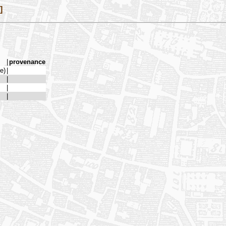
]
|
provenance
.e)
|
|
|
|