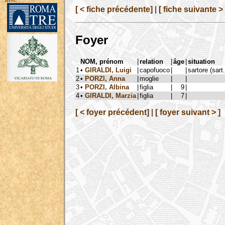
avec :
[ < fiche précédente]
|
[ fiche suivante > 
Foyer
NOM, prénom
|
relation
|
âge
|
situation
1
•
GIRALDI, Luigi
|
capofuoco
|
|
sartore (sart
2
•
PORZI, Anna
|
moglie
|
|
3
•
PORZI, Albina
|
figlia
|
9
|
4
•
GIRALDI, Marzia
|
figlia
|
7
|
[ < foyer précédent]
|
[ foyer suivant > ]