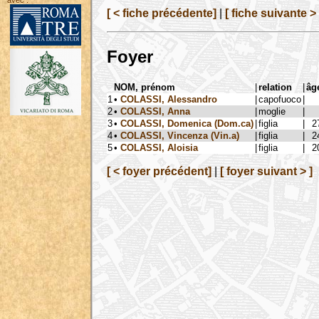
avec :
[ < fiche précédente]
|
[ fiche suivante > 
Foyer
NOM, prénom
|
relation
|
âg
1
•
COLASSI, Alessandro
|
capofuoco
|
2
•
COLASSI, Anna
|
moglie
|
3
•
COLASSI, Domenica (Dom.ca)
|
figlia
|
2
4
•
COLASSI, Vincenza (Vin.a)
|
figlia
|
2
5
•
COLASSI, Aloisia
|
figlia
|
2
[ < foyer précédent]
|
[ foyer suivant > ]