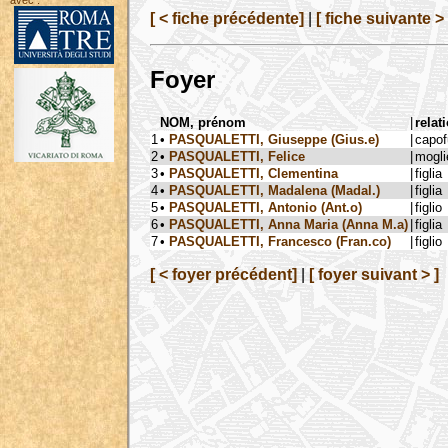
avec :
[ < fiche précédente]
|
[ fiche suivante > 
Foyer
NOM, prénom
|
relat
1
•
PASQUALETTI, Giuseppe (Gius.e)
|
capo
2
•
PASQUALETTI, Felice
|
mogli
3
•
PASQUALETTI, Clementina
|
figlia
4
•
PASQUALETTI, Madalena (Madal.)
|
figlia
5
•
PASQUALETTI, Antonio (Ant.o)
|
figlio
6
•
PASQUALETTI, Anna Maria (Anna M.a)
|
figlia
7
•
PASQUALETTI, Francesco (Fran.co)
|
figlio
[ < foyer précédent]
|
[ foyer suivant > ]