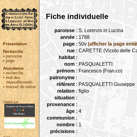
Fiche individuelle
paroisse :
S. Lorenzo in Lucina
année :
1788
page :
50v
(afficher la page entiè
Présentation
rue :
CARETTE (Vicolo delle Ca
Recherche
•
personne
habitat :
•
page
nom :
PASQUALETTI
Assistance
prénom :
Francesco (Fran.co)
•
recherche
patronyme :
•
état des
dépouillements
référent :
PASQUALETTI Giuseppe
•
manuel de saisie
relation :
figlio
situation :
réalisé par :
provenance :
âge :
4
communion :
nombre :
1
précisions :