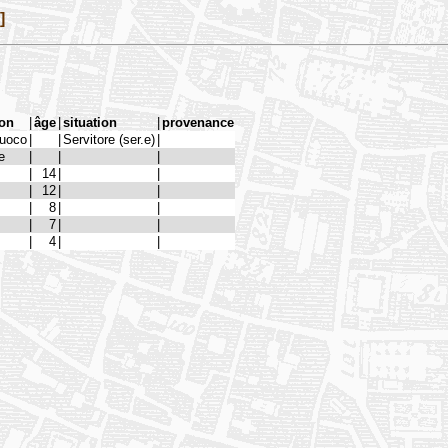
]
ion
|
âge
|
situation
|
provenance
fuoco
|
|
Servitore (ser.e)
|
e
|
|
|
|
14
|
|
|
12
|
|
|
8
|
|
|
7
|
|
|
4
|
|