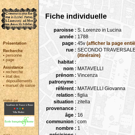
Fiche individuelle
paroisse :
S. Lorenzo in Lucina
année :
1788
page :
45v
(afficher la page entiè
Présentation
rue :
SECONDO TRAVERSALE (segui
Recherche
(itinéraire)
•
personne
•
page
habitat :
Assistance
nom :
MATAVELLI
•
recherche
prénom :
Vincenza
•
état des
dépouillements
patronyme :
•
manuel de saisie
référent :
MATAVELLI Giovanna
relation :
figlia
réalisé par :
situation :
zitella
provenance :
âge :
16
communion :
com
nombre :
1
précisions :