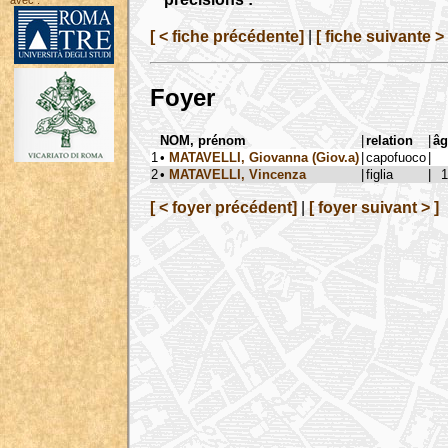
avec :
[ < fiche précédente]
|
[ fiche suivante > 
Foyer
NOM, prénom
|
relation
|
âg
1
•
MATAVELLI, Giovanna (Giov.a)
|
capofuoco
|
2
•
MATAVELLI, Vincenza
|
figlia
|
1
[ < foyer précédent]
|
[ foyer suivant > ]