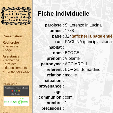
Fiche individuelle
paroisse :
S. Lorenzo in Lucina
année :
1788
page :
32r
(afficher la page entiè
Présentation
rue :
PAOLINA (principia strada
Recherche
•
personne
habitat :
•
page
nom :
BORGE
Assistance
prénom :
Violante
•
recherche
patronyme :
ACCIAROLI
•
état des
dépouillements
référent :
BORGE Bernardino
•
manuel de saisie
relation :
moglie
situation :
réalisé par :
provenance :
âge :
communion :
com
nombre :
1
précisions :