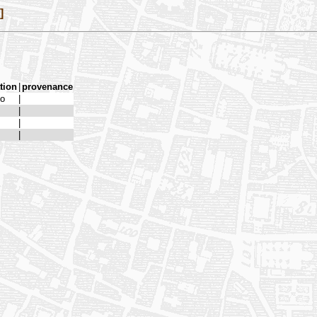
]
tion
|
provenance
o
|
|
|
|