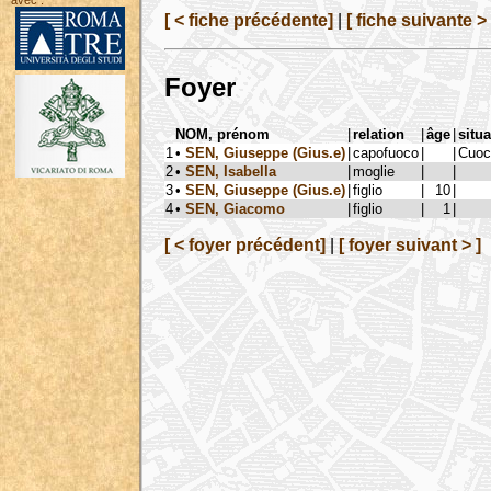
avec :
[ < fiche précédente]
|
[ fiche suivante > 
Foyer
NOM, prénom
|
relation
|
âge
|
situa
1
•
SEN, Giuseppe (Gius.e)
|
capofuoco
|
|
Cuoc
2
•
SEN, Isabella
|
moglie
|
|
3
•
SEN, Giuseppe (Gius.e)
|
figlio
|
10
|
4
•
SEN, Giacomo
|
figlio
|
1
|
[ < foyer précédent]
|
[ foyer suivant > ]