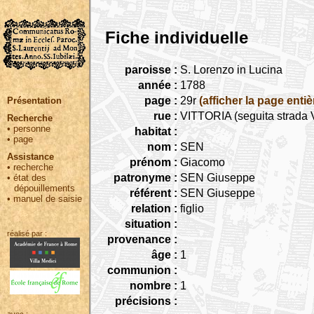
Fiche individuelle
paroisse :
S. Lorenzo in Lucina
année :
1788
page :
29r
(afficher la page entiè
Présentation
rue :
VITTORIA (seguita strada V
Recherche
•
personne
habitat :
•
page
nom :
SEN
Assistance
prénom :
Giacomo
•
recherche
patronyme :
SEN Giuseppe
•
état des
dépouillements
référent :
SEN Giuseppe
•
manuel de saisie
relation :
figlio
situation :
réalisé par :
provenance :
âge :
1
communion :
nombre :
1
précisions :