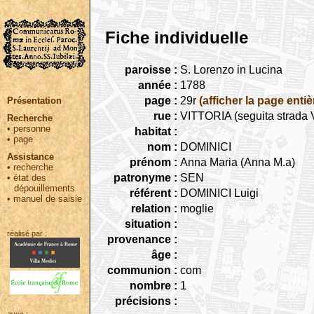
Fiche individuelle
paroisse :
S. Lorenzo in Lucina
année :
1788
page :
29r
(afficher la page entiè
Présentation
rue :
VITTORIA (seguita strada V
Recherche
•
personne
habitat :
•
page
nom :
DOMINICI
Assistance
prénom :
Anna Maria (Anna M.a)
•
recherche
patronyme :
SEN
•
état des
dépouillements
référent :
DOMINICI Luigi
•
manuel de saisie
relation :
moglie
situation :
réalisé par :
provenance :
âge :
communion :
com
nombre :
1
précisions :