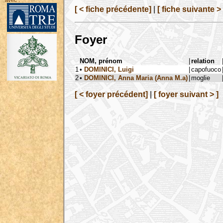
avec :
[ < fiche précédente]
|
[ fiche suivante > 
Foyer
NOM, prénom
|
relation
1
•
DOMINICI, Luigi
|
capofuoco
2
•
DOMINICI, Anna Maria (Anna M.a)
|
moglie
[ < foyer précédent]
|
[ foyer suivant > ]