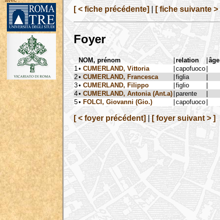
avec :
[ < fiche précédente]
|
[ fiche suivante > 
Foyer
NOM, prénom
|
relation
|
âge
1
•
CUMERLAND, Vittoria
|
capofuoco
|
2
•
CUMERLAND, Francesca
|
figlia
|
3
•
CUMERLAND, Filippo
|
figlio
|
4
•
CUMERLAND, Antonia (Ant.a)
|
parente
|
5
•
FOLCI, Giovanni (Gio.)
|
capofuoco
|
[ < foyer précédent]
|
[ foyer suivant > ]