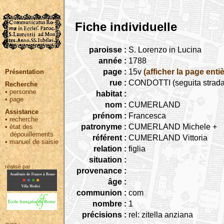
Fiche individuelle
paroisse :
S. Lorenzo in Lucina
année :
1788
page :
15v
(afficher la page entiè
Présentation
rue :
CONDOTTI (seguita strada 
Recherche
•
personne
habitat :
•
page
nom :
CUMERLAND
Assistance
prénom :
Francesca
•
recherche
patronyme :
CUMERLAND Michele +
•
état des
dépouillements
référent :
CUMERLAND Vittoria
•
manuel de saisie
relation :
figlia
situation :
réalisé par :
provenance :
âge :
communion :
com
nombre :
1
précisions :
rel: zitella anziana