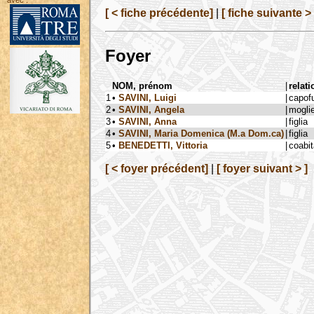
avec :
[ < fiche précédente]
|
[ fiche suivante > 
Foyer
NOM, prénom
|
relati
1
•
SAVINI, Luigi
|
capof
2
•
SAVINI, Angela
|
mogli
3
•
SAVINI, Anna
|
figlia
4
•
SAVINI, Maria Domenica (M.a Dom.ca)
|
figlia
5
•
BENEDETTI, Vittoria
|
coabi
[ < foyer précédent]
|
[ foyer suivant > ]