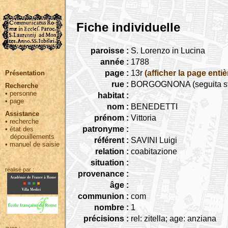
Fiche individuelle
paroisse :
S. Lorenzo in Lucina
année :
1788
page :
13r
(afficher la page entiè
Présentation
rue :
BORGOGNONA (seguita stra
Recherche
•
personne
habitat :
•
page
nom :
BENEDETTI
Assistance
prénom :
Vittoria
•
recherche
patronyme :
•
état des
dépouillements
référent :
SAVINI Luigi
•
manuel de saisie
relation :
coabitazione
situation :
réalisé par :
provenance :
âge :
communion :
com
nombre :
1
précisions :
rel: zitella; age: anziana