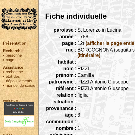
Fiche individuelle
paroisse :
S. Lorenzo in Lucina
année :
1788
page :
12r
(afficher la page entiè
Présentation
rue :
BORGOGNONA (seguita stra
Recherche
(itinéraire)
•
personne
•
page
habitat :
Assistance
nom :
PIZZI
•
recherche
prénom :
Camilla
•
état des
dépouillements
patronyme :
PIZZI Antonio Giuseppe
•
manuel de saisie
référent :
PIZZI Antonio Giuseppe
relation :
figlia
réalisé par :
situation :
provenance :
âge :
3
communion :
nombre :
1
précisions :