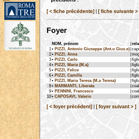
avec :
[ < fiche précédente]
|
[ fiche suivante > 
Foyer
NOM, prénom
|
rel
1
•
PIZZI, Antonio Giuseppe (Ant.o Gius.e)
|
cap
2
•
PIZZI, Anna
|
mog
3
•
PIZZI, Carlo
|
figli
4
•
PIZZI, Maria (M.a)
|
figli
5
•
PIZZI, Felice
|
figli
6
•
PIZZI, Camilla
|
figli
7
•
PIZZI, Maria Teresa (M.a Teresa)
|
figli
8
•
MARMANTI, Liberata
|
coa
9
•
PENNINI, Francesco
|
coa
10
•
CAPOSAVI, Valerio
|
con
[ < foyer précédent]
|
[ foyer suivant > ]