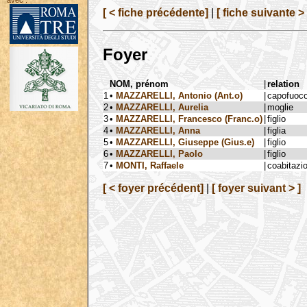
avec :
[ < fiche précédente]
|
[ fiche suivante > 
Foyer
NOM, prénom
|
relation
1
•
MAZZARELLI, Antonio (Ant.o)
|
capofuoc
2
•
MAZZARELLI, Aurelia
|
moglie
3
•
MAZZARELLI, Francesco (Franc.o)
|
figlio
4
•
MAZZARELLI, Anna
|
figlia
5
•
MAZZARELLI, Giuseppe (Gius.e)
|
figlio
6
•
MAZZARELLI, Paolo
|
figlio
7
•
MONTI, Raffaele
|
coabitazi
[ < foyer précédent]
|
[ foyer suivant > ]