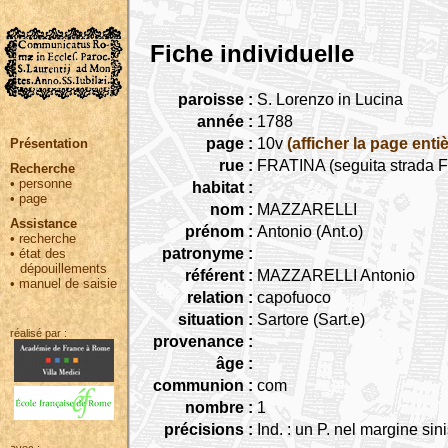
Fiche individuelle
paroisse :
S. Lorenzo in Lucina
année :
1788
page :
10v
(afficher la page entiè
Présentation
rue :
FRATINA (seguita strada Fr
Recherche
•
personne
habitat :
•
page
nom :
MAZZARELLI
Assistance
prénom :
Antonio (Ant.o)
•
recherche
patronyme :
•
état des
dépouillements
référent :
MAZZARELLI Antonio
•
manuel de saisie
relation :
capofuoco
situation :
Sartore (Sart.e)
réalisé par :
provenance :
âge :
communion :
com
nombre :
1
précisions :
Ind. : un P. nel margine sini