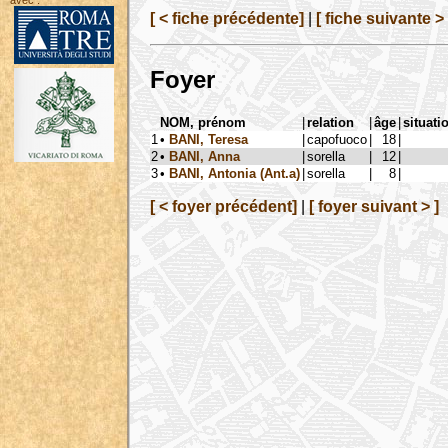
avec :
[ < fiche précédente]
|
[ fiche suivante > 
Foyer
NOM, prénom
|
relation
|
âge
|
situati
1
•
BANI, Teresa
|
capofuoco
|
18
|
2
•
BANI, Anna
|
sorella
|
12
|
3
•
BANI, Antonia (Ant.a)
|
sorella
|
8
|
[ < foyer précédent]
|
[ foyer suivant > ]