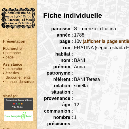
Fiche individuelle
paroisse :
S. Lorenzo in Lucina
année :
1788
page :
10v
(afficher la page entiè
Présentation
rue :
FRATINA (seguita strada Fr
Recherche
•
personne
habitat :
•
page
nom :
BANI
Assistance
prénom :
Anna
•
recherche
patronyme :
•
état des
dépouillements
référent :
BANI Teresa
•
manuel de saisie
relation :
sorella
situation :
réalisé par :
provenance :
âge :
12
communion :
nombre :
1
précisions :