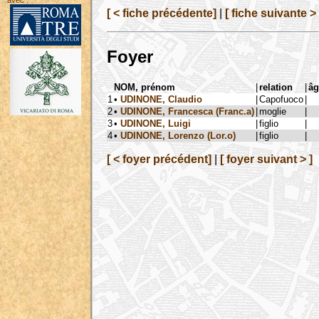
avec :
[ < fiche précédente]
|
[ fiche suivante > 
Foyer
NOM, prénom
|
relation
|
âg
1
•
UDINONE, Claudio
|
Capofuoco
|
2
•
UDINONE, Francesca (Franc.a)
|
moglie
|
3
•
UDINONE, Luigi
|
figlio
|
4
•
UDINONE, Lorenzo (Lor.o)
|
figlio
|
[ < foyer précédent]
|
[ foyer suivant > ]