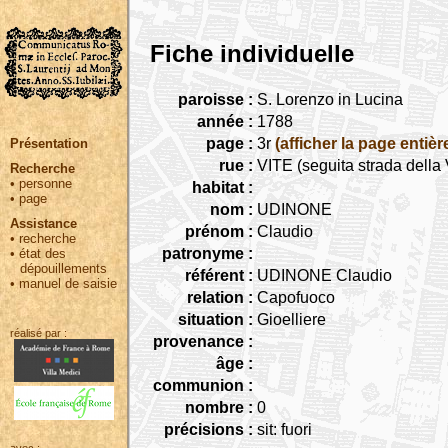
Fiche individuelle
paroisse :
S. Lorenzo in Lucina
année :
1788
page :
3r
(afficher la page entièr
Présentation
rue :
VITE (seguita strada della V
Recherche
•
personne
habitat :
•
page
nom :
UDINONE
Assistance
prénom :
Claudio
•
recherche
patronyme :
•
état des
dépouillements
référent :
UDINONE Claudio
•
manuel de saisie
relation :
Capofuoco
situation :
Gioelliere
réalisé par :
provenance :
âge :
communion :
nombre :
0
précisions :
sit: fuori