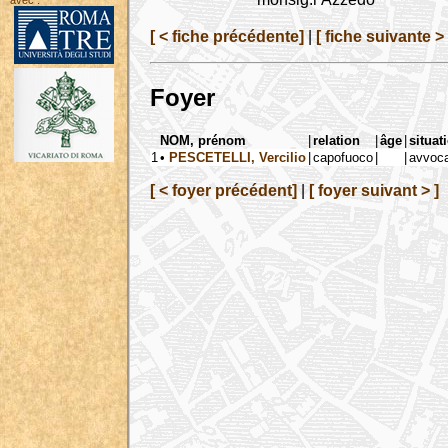
avec :
[ < fiche précédente]
|
[ fiche suivante > 
Foyer
NOM, prénom
|
relation
|
âge
|
situat
1
•
PESCETELLI, Vercilio
|
capofuoco
|
|
avvoca
[ < foyer précédent]
|
[ foyer suivant > ]