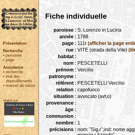
Fiche individuelle
paroisse :
S. Lorenzo in Lucina
année :
1788
page :
111r
(afficher la page enti
Présentation
rue :
VITE (strada della Vite)
(it
Recherche
•
personne
habitat :
•
page
nom :
PESCETELLI
Assistance
prénom :
Vercilio
•
recherche
patronyme :
•
état des
dépouillements
référent :
PESCETELLI Vercilio
•
manuel de saisie
relation :
capofuoco
situation :
avvocato (avt.o)
réalisé par :
provenance :
âge :
communion :
nombre :
1
précisions :
nom: "Sig.r";ind: nome aggi
monsig.r Azzedo"