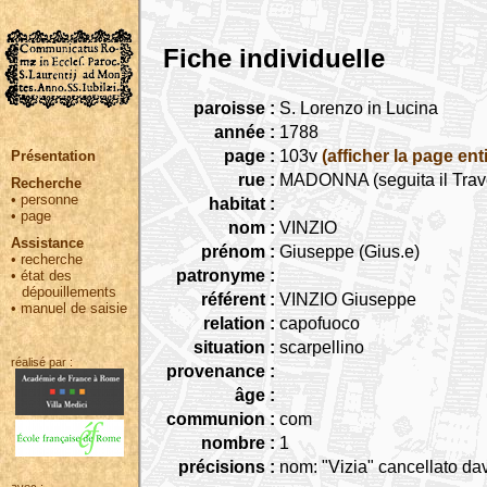
Fiche individuelle
paroisse :
S. Lorenzo in Lucina
année :
1788
page :
103v
(afficher la page ent
Présentation
rue :
MADONNA (seguita il Trav
Recherche
•
personne
habitat :
•
page
nom :
VINZIO
Assistance
prénom :
Giuseppe (Gius.e)
•
recherche
patronyme :
•
état des
dépouillements
référent :
VINZIO Giuseppe
•
manuel de saisie
relation :
capofuoco
situation :
scarpellino
réalisé par :
provenance :
âge :
communion :
com
nombre :
1
précisions :
nom: "Vizia" cancellato da