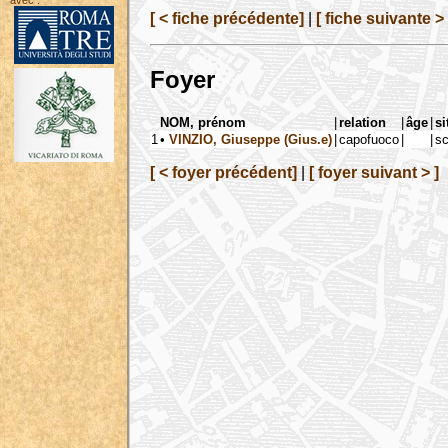
avec :
[ < fiche précédente]
|
[ fiche suivante > 
Foyer
NOM, prénom
|
relation
|
âge
|
si
1
•
VINZIO, Giuseppe (Gius.e)
|
capofuoco
|
|
sc
[ < foyer précédent]
|
[ foyer suivant > ]