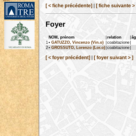
avec :
[ < fiche précédente]
|
[ fiche suivante > 
Foyer
NOM, prénom
|
relation
|
âg
1
•
GATUZZO, Vincenzo (Vin.o)
|
coabitazione
|
2
•
GROSSUTO, Lorenzo (Lor.o)
|
coabitazione
|
[ < foyer précédent]
|
[ foyer suivant > ]