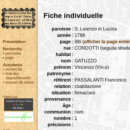
Fiche individuelle
paroisse :
S. Lorenzo in Lucina
année :
1788
page :
88r
(afficher la page entiè
Présentation
rue :
CONDOTTI (seguita strada 
Recherche
•
personne
habitat :
•
page
nom :
GATUZZO
Assistance
prénom :
Vincenzo (Vin.o)
•
recherche
patronyme :
•
état des
dépouillements
référent :
PASSALANTI Francesco
•
manuel de saisie
relation :
coabitazione
situation :
fornaciaro
réalisé par :
provenance :
âge :
communion :
com
nombre :
1
précisions :