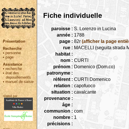
Fiche individuelle
paroisse :
S. Lorenzo in Lucina
année :
1788
page :
82r
(afficher la page entiè
Présentation
rue :
MACELLI (seguita strada Ma
Recherche
•
personne
habitat :
•
page
nom :
CURTI
Assistance
prénom :
Domenico (Dom.co)
•
recherche
patronyme :
•
état des
dépouillements
référent :
CURTI Domenico
•
manuel de saisie
relation :
capofuoco
situation :
cavalcante
réalisé par :
provenance :
âge :
communion :
com
nombre :
1
précisions :