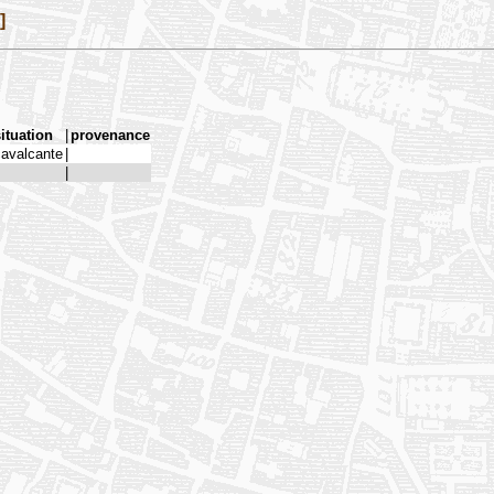
]
ituation
|
provenance
cavalcante
|
|