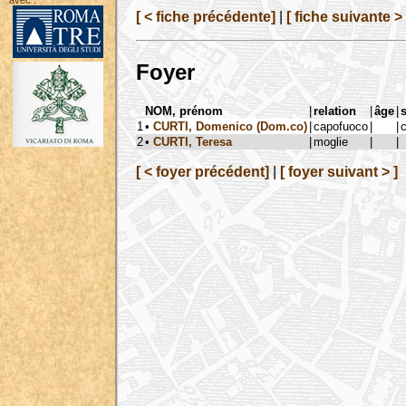
avec :
[ < fiche précédente]
|
[ fiche suivante > 
Foyer
NOM, prénom
|
relation
|
âge
|
s
1
•
CURTI, Domenico (Dom.co)
|
capofuoco
|
|
2
•
CURTI, Teresa
|
moglie
|
|
[ < foyer précédent]
|
[ foyer suivant > ]