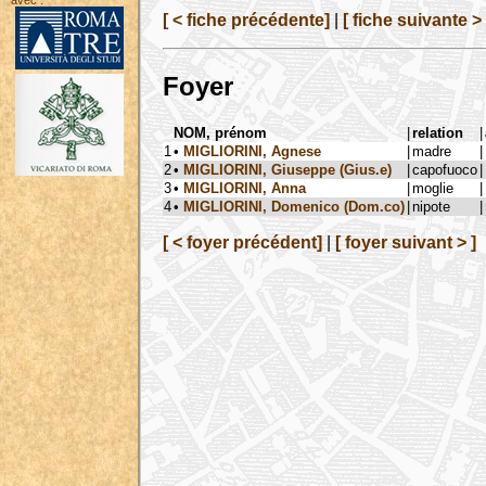
avec :
[ < fiche précédente]
|
[ fiche suivante > 
Foyer
NOM, prénom
|
relation
|
1
•
MIGLIORINI, Agnese
|
madre
|
2
•
MIGLIORINI, Giuseppe (Gius.e)
|
capofuoco
|
3
•
MIGLIORINI, Anna
|
moglie
|
4
•
MIGLIORINI, Domenico (Dom.co)
|
nipote
|
[ < foyer précédent]
|
[ foyer suivant > ]