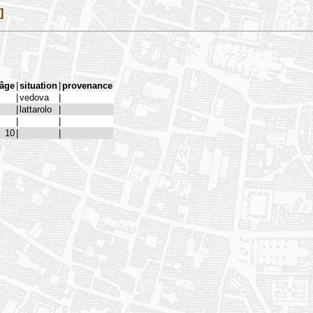
]
âge
|
situation
|
provenance
|
vedova
|
|
lattarolo
|
|
|
10
|
|