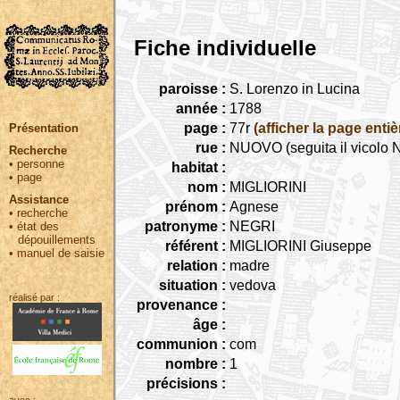
Fiche individuelle
paroisse :
S. Lorenzo in Lucina
année :
1788
page :
77r
(afficher la page entiè
Présentation
rue :
NUOVO (seguita il vicolo
Recherche
•
personne
habitat :
•
page
nom :
MIGLIORINI
Assistance
prénom :
Agnese
•
recherche
patronyme :
NEGRI
•
état des
dépouillements
référent :
MIGLIORINI Giuseppe
•
manuel de saisie
relation :
madre
situation :
vedova
réalisé par :
provenance :
âge :
communion :
com
nombre :
1
précisions :