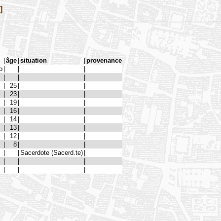
]
|
âge
|
situation
|
provenance
o
|
|
|
|
|
|
|
25
|
|
|
23
|
|
|
19
|
|
|
16
|
|
|
14
|
|
|
13
|
|
|
12
|
|
|
8
|
|
|
|
Sacerdote (Sacerd.te)
|
|
|
|
|
|
|