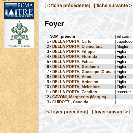
avec :
[ < fiche précédente]
|
[ fiche suivante > 
Foyer
NOM, prénom
|
relation
1
•
DELLA PORTA, Carlo
|
capofuoc
2
•
DELLA PORTA, Clementina
|
Moglie
3
•
DELLA PORTA, Filippo
|
Figlio
4
•
DELLA PORTA, Florinda
|
Figlia
5
•
DELLA PORTA, Felice
|
Figlia
6
•
DELLA PORTA, Girolamo
|
Figlio
7
•
DELLA PORTA, Giuseppe (Gius.e)
|
Figlio
8
•
DELLA PORTA, Anna
|
Figlia
9
•
DELLA PORTA, Ardecino
|
Figlio
10
•
DELLA PORTA, Melchiore
|
Figlio
11
•
DELLA PORTA, Candido
|
parente*
12
•
CAVONI, Margherita (Marg.ta)
|
13
•
GUIDOTTI, Candida
|
[ < foyer précédent]
|
[ foyer suivant > ]