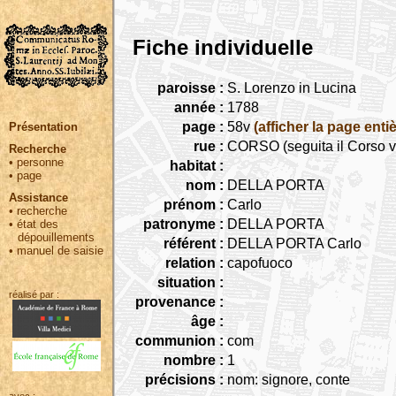
Fiche individuelle
paroisse :
S. Lorenzo in Lucina
année :
1788
page :
58v
(afficher la page entiè
Présentation
rue :
CORSO (seguita il Corso v
Recherche
•
personne
habitat :
•
page
nom :
DELLA PORTA
Assistance
prénom :
Carlo
•
recherche
patronyme :
DELLA PORTA
•
état des
dépouillements
référent :
DELLA PORTA Carlo
•
manuel de saisie
relation :
capofuoco
situation :
réalisé par :
provenance :
âge :
communion :
com
nombre :
1
précisions :
nom: signore, conte