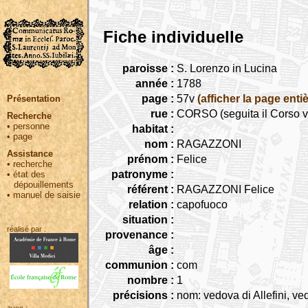
Fiche individuelle
paroisse :
S. Lorenzo in Lucina
année :
1788
page :
57v
(afficher la page entiè
Présentation
rue :
CORSO (seguita il Corso ve
Recherche
•
personne
habitat :
•
page
nom :
RAGAZZONI
Assistance
prénom :
Felice
•
recherche
patronyme :
•
état des
dépouillements
référent :
RAGAZZONI Felice
•
manuel de saisie
relation :
capofuoco
situation :
réalisé par :
provenance :
âge :
communion :
com
nombre :
1
précisions :
nom: vedova di Allefini, v