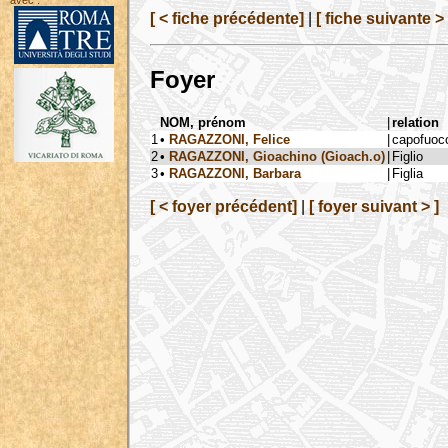
avec :
[ < fiche précédente]
|
[ fiche suivante > 
Foyer
NOM, prénom
|
relation
1
•
RAGAZZONI, Felice
|
capofuoc
2
•
RAGAZZONI, Gioachino (Gioach.o)
|
Figlio
3
•
RAGAZZONI, Barbara
|
Figlia
[ < foyer précédent]
|
[ foyer suivant > ]