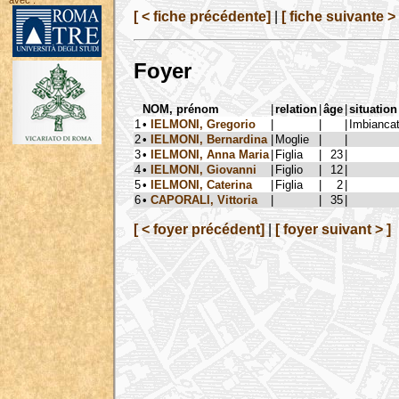
avec :
[ < fiche précédente]
|
[ fiche suivante > 
Foyer
NOM, prénom
|
relation
|
âge
|
situation
1
•
IELMONI, Gregorio
|
|
|
Imbianca
2
•
IELMONI, Bernardina
|
Moglie
|
|
3
•
IELMONI, Anna Maria
|
Figlia
|
23
|
4
•
IELMONI, Giovanni
|
Figlio
|
12
|
5
•
IELMONI, Caterina
|
Figlia
|
2
|
6
•
CAPORALI, Vittoria
|
|
35
|
[ < foyer précédent]
|
[ foyer suivant > ]