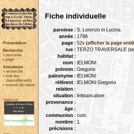
Fiche individuelle
paroisse :
S. Lorenzo in Lucina
année :
1788
page :
52v
(afficher la page entiè
Présentation
rue :
TERZO TRAVERSALE (seguita
Recherche
•
personne
habitat :
•
page
nom :
IELMONI
Assistance
prénom :
Gregorio
•
recherche
patronyme :
IELMONI
•
état des
dépouillements
référent :
IELMONI Gregorio
•
manuel de saisie
relation :
situation :
Imbiancatore
réalisé par :
provenance :
âge :
communion :
com
nombre :
1
précisions :