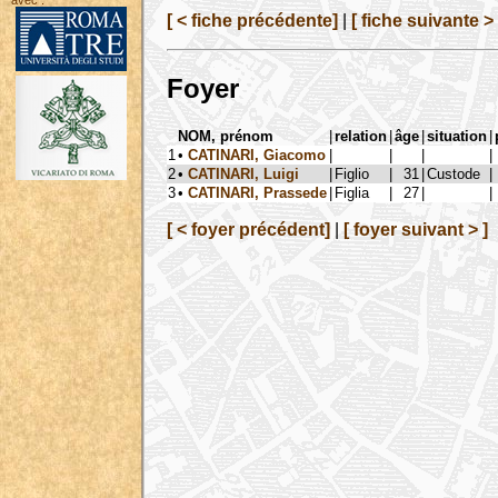
avec :
[ < fiche précédente]
|
[ fiche suivante > 
Foyer
NOM, prénom
|
relation
|
âge
|
situation
|
1
•
CATINARI, Giacomo
|
|
|
|
2
•
CATINARI, Luigi
|
Figlio
|
31
|
Custode
|
3
•
CATINARI, Prassede
|
Figlia
|
27
|
|
[ < foyer précédent]
|
[ foyer suivant > ]