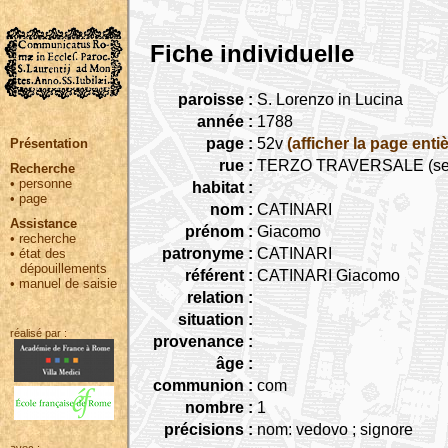
Fiche individuelle
paroisse :
S. Lorenzo in Lucina
année :
1788
page :
52v
(afficher la page entiè
Présentation
rue :
TERZO TRAVERSALE (seguita
Recherche
•
personne
habitat :
•
page
nom :
CATINARI
Assistance
prénom :
Giacomo
•
recherche
patronyme :
CATINARI
•
état des
dépouillements
référent :
CATINARI Giacomo
•
manuel de saisie
relation :
situation :
réalisé par :
provenance :
âge :
communion :
com
nombre :
1
précisions :
nom: vedovo ; signore