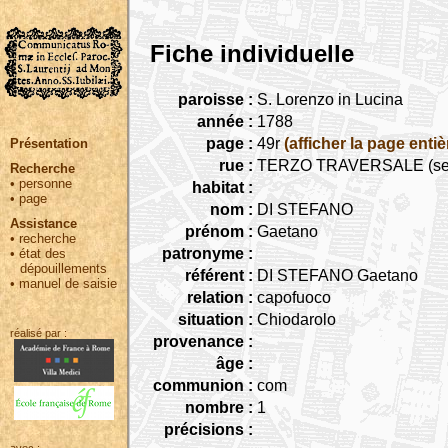
Fiche individuelle
paroisse :
S. Lorenzo in Lucina
année :
1788
page :
49r
(afficher la page entiè
Présentation
rue :
TERZO TRAVERSALE (seguita
Recherche
•
personne
habitat :
•
page
nom :
DI STEFANO
Assistance
prénom :
Gaetano
•
recherche
patronyme :
•
état des
dépouillements
référent :
DI STEFANO Gaetano
•
manuel de saisie
relation :
capofuoco
situation :
Chiodarolo
réalisé par :
provenance :
âge :
communion :
com
nombre :
1
précisions :