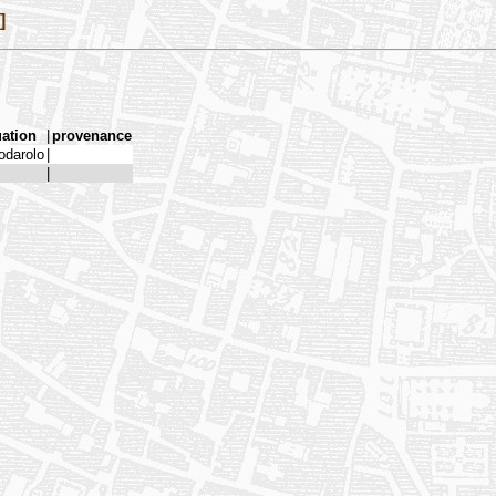
]
uation
|
provenance
odarolo
|
|