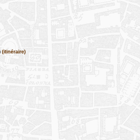
)
(itinéraire)