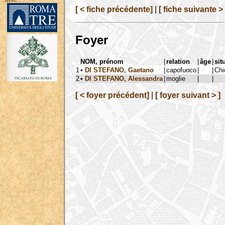
avec :
[ < fiche précédente]
|
[ fiche suivante > 
Foyer
NOM, prénom
|
relation
|
âge
|
sit
1
•
DI STEFANO, Gaetano
|
capofuoco
|
|
Chi
2
•
DI STEFANO, Alessandra
|
moglie
|
|
[ < foyer précédent]
|
[ foyer suivant > ]