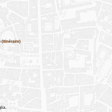
)
(itinéraire)
lia.