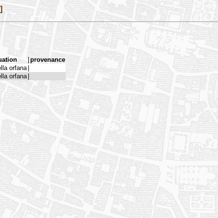
]
uation
|
provenance
ella orfana
|
ella orfana
|