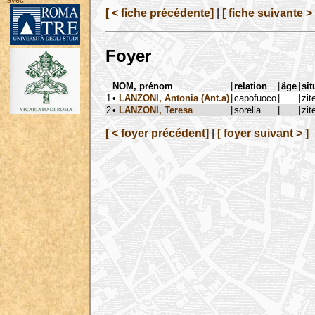
avec :
[ < fiche précédente]
|
[ fiche suivante > 
Foyer
NOM, prénom
|
relation
|
âge
|
sit
1
•
LANZONI, Antonia (Ant.a)
|
capofuoco
|
|
zit
2
•
LANZONI, Teresa
|
sorella
|
|
zit
[ < foyer précédent]
|
[ foyer suivant > ]