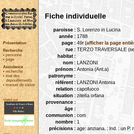
Fiche individuelle
paroisse :
S. Lorenzo in Lucina
année :
1788
page :
49r
(afficher la page entiè
Présentation
rue :
TERZO TRAVERSALE (seguita 
Recherche
•
personne
habitat :
•
page
nom :
LANZONI
Assistance
prénom :
Antonia (Ant.a)
•
recherche
patronyme :
•
état des
dépouillements
référent :
LANZONI Antonia
•
manuel de saisie
relation :
capofuoco
situation :
zitella orfana
réalisé par :
provenance :
âge :
communion :
com
nombre :
1
précisions :
age: anziana. ; Ind. : un P. 