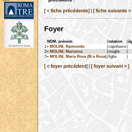
avec :
[ < fiche précédente]
|
[ fiche suivante > 
Foyer
NOM, prénom
|
relation
|
â
1
•
MOLINI, Raimondo
|
capofuoco
|
2
•
MOLINI, Marianna
|
moglie
|
3
•
MOLINI, Maria Rosa (M.a Rosa)
|
figlia
|
[ < foyer précédent]
|
[ foyer suivant > ]