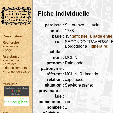
Fiche individuelle
paroisse :
S. Lorenzo in Lucina
année :
1788
page :
45r
(afficher la page entiè
Présentation
rue :
SECONDO TRAVERSALE (segui
Recherche
Borgognona)
(itinéraire)
•
personne
•
page
habitat :
Assistance
nom :
MOLINI
•
recherche
prénom :
Raimondo
•
état des
dépouillements
patronyme :
•
manuel de saisie
référent :
MOLINI Raimondo
relation :
capofuoco
réalisé par :
situation :
Servitore (ser.e)
provenance :
âge :
communion :
com
nombre :
1
précisions :