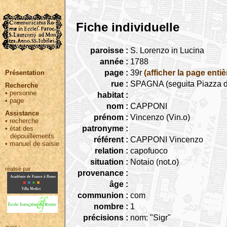
Fiche individuelle
paroisse :
S. Lorenzo in Lucina
année :
1788
page :
39r
(afficher la page entiè
Présentation
rue :
SPAGNA (seguita Piazza d
Recherche
•
personne
habitat :
•
page
nom :
CAPPONI
Assistance
prénom :
Vincenzo (Vin.o)
•
recherche
patronyme :
•
état des
dépouillements
référent :
CAPPONI Vincenzo
•
manuel de saisie
relation :
capofuoco
situation :
Notaio (not.o)
réalisé par :
provenance :
âge :
communion :
com
nombre :
1
précisions :
nom: "Sigr"