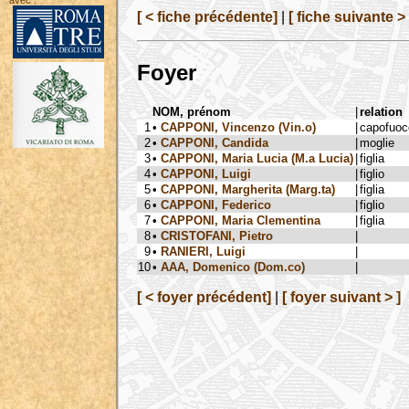
avec :
[ < fiche précédente]
|
[ fiche suivante > 
Foyer
NOM, prénom
|
relation
1
•
CAPPONI, Vincenzo (Vin.o)
|
capofuoc
2
•
CAPPONI, Candida
|
moglie
3
•
CAPPONI, Maria Lucia (M.a Lucia)
|
figlia
4
•
CAPPONI, Luigi
|
figlio
5
•
CAPPONI, Margherita (Marg.ta)
|
figlia
6
•
CAPPONI, Federico
|
figlio
7
•
CAPPONI, Maria Clementina
|
figlia
8
•
CRISTOFANI, Pietro
|
9
•
RANIERI, Luigi
|
10
•
AAA, Domenico (Dom.co)
|
[ < foyer précédent]
|
[ foyer suivant > ]