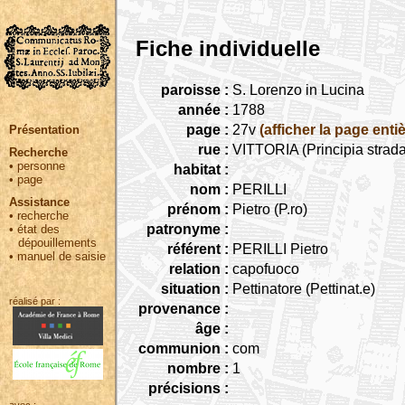
Fiche individuelle
paroisse :
S. Lorenzo in Lucina
année :
1788
page :
27v
(afficher la page entiè
Présentation
rue :
VITTORIA (Principia strada
Recherche
•
personne
habitat :
•
page
nom :
PERILLI
Assistance
prénom :
Pietro (P.ro)
•
recherche
patronyme :
•
état des
dépouillements
référent :
PERILLI Pietro
•
manuel de saisie
relation :
capofuoco
situation :
Pettinatore (Pettinat.e)
réalisé par :
provenance :
âge :
communion :
com
nombre :
1
précisions :