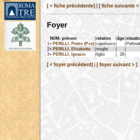
avec :
[ < fiche précédente]
|
[ fiche suivante > 
Foyer
NOM, prénom
|
relation
|
âge
|
situati
1
•
PERILLI, Pietro (P.ro)
|
capofuoco
|
|
Pettinat
2
•
PERILLI, Elisabetta
|
moglie
|
|
3
•
PERILLI, Ignazio
|
figlio
|
29
|
[ < foyer précédent]
|
[ foyer suivant > ]