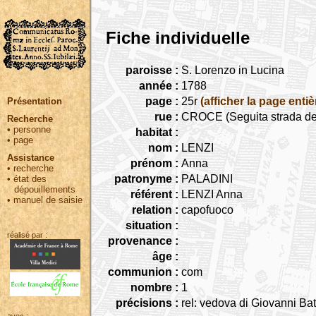
Fiche individuelle
paroisse :
S. Lorenzo in Lucina
année :
1788
page :
25r
(afficher la page entiè
Présentation
rue :
CROCE (Seguita strada del
Recherche
•
personne
habitat :
•
page
nom :
LENZI
Assistance
prénom :
Anna
•
recherche
patronyme :
PALADINI
•
état des
dépouillements
référent :
LENZI Anna
•
manuel de saisie
relation :
capofuoco
situation :
réalisé par :
provenance :
âge :
communion :
com
nombre :
1
précisions :
rel: vedova di Giovanni Bat