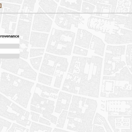
]
provenance