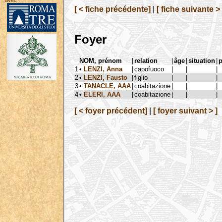
avec :
[ < fiche précédente]
|
[ fiche suivante > 
Foyer
NOM, prénom
|
relation
|
âge
|
situation
|
1
•
LENZI, Anna
|
capofuoco
|
|
|
2
•
LENZI, Fausto
|
figlio
|
|
|
3
•
TANACLE, AAA
|
coabitazione
|
|
|
4
•
ELERI, AAA
|
coabitazione
|
|
|
[ < foyer précédent]
|
[ foyer suivant > ]