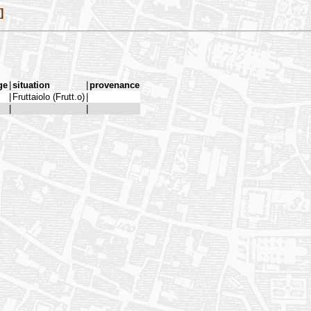
]
ge
|
situation
|
provenance
|
Fruttaiolo (Frutt.o)
|
|
|