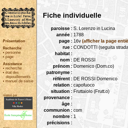
Fiche individuelle
paroisse :
S. Lorenzo in Lucina
année :
1788
page :
16v
(afficher la page entiè
Présentation
rue :
CONDOTTI (seguita strada 
Recherche
•
personne
habitat :
•
page
nom :
DE ROSSI
Assistance
prénom :
Domenico (Dom.co)
•
recherche
patronyme :
•
état des
dépouillements
référent :
DE ROSSI Domenico
•
manuel de saisie
relation :
capofuoco
situation :
Fruttaiolo (Frutt.o)
réalisé par :
provenance :
âge :
communion :
com
nombre :
1
précisions :