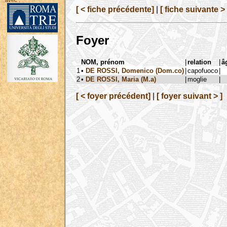
avec :
[ < fiche précédente]
|
[ fiche suivante > 
Foyer
NOM, prénom
|
relation
|
â
1
•
DE ROSSI, Domenico (Dom.co)
|
capofuoco
|
2
•
DE ROSSI, Maria (M.a)
|
moglie
|
[ < foyer précédent]
|
[ foyer suivant > ]