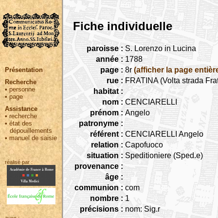
Fiche individuelle
paroisse :
S. Lorenzo in Lucina
année :
1788
page :
8r
(afficher la page entièr
Présentation
rue :
FRATINA (Volta strada Frat
Recherche
•
personne
habitat :
•
page
nom :
CENCIARELLI
Assistance
prénom :
Angelo
•
recherche
patronyme :
•
état des
dépouillements
référent :
CENCIARELLI Angelo
•
manuel de saisie
relation :
Capofuoco
situation :
Speditioniere (Sped.e)
réalisé par :
provenance :
âge :
communion :
com
nombre :
1
précisions :
nom: Sig.r