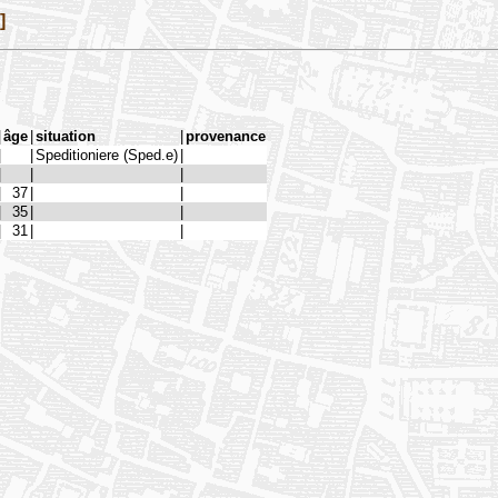
]
|
âge
|
situation
|
provenance
|
|
Speditioniere (Sped.e)
|
|
|
|
|
37
|
|
|
35
|
|
|
31
|
|