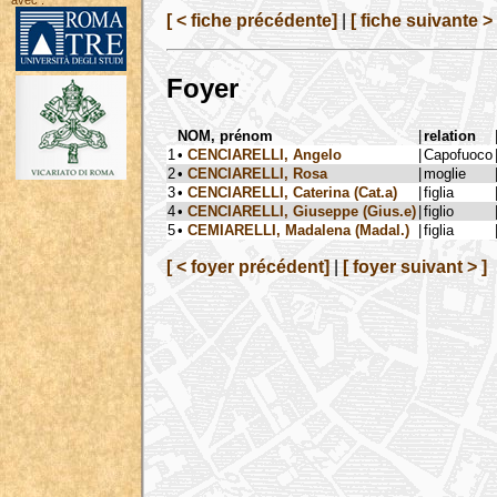
avec :
[ < fiche précédente]
|
[ fiche suivante > 
Foyer
NOM, prénom
|
relation
1
•
CENCIARELLI, Angelo
|
Capofuoco
2
•
CENCIARELLI, Rosa
|
moglie
3
•
CENCIARELLI, Caterina (Cat.a)
|
figlia
4
•
CENCIARELLI, Giuseppe (Gius.e)
|
figlio
5
•
CEMIARELLI, Madalena (Madal.)
|
figlia
[ < foyer précédent]
|
[ foyer suivant > ]