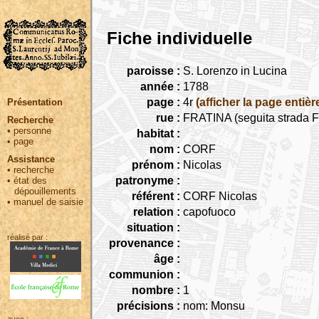
Fiche individuelle
paroisse :
S. Lorenzo in Lucina
année :
1788
page :
4r
(afficher la page entièr
Présentation
rue :
FRATINA (seguita strada F
Recherche
•
personne
habitat :
•
page
nom :
CORF
Assistance
prénom :
Nicolas
•
recherche
patronyme :
•
état des
dépouillements
référent :
CORF Nicolas
•
manuel de saisie
relation :
capofuoco
situation :
réalisé par :
provenance :
âge :
communion :
nombre :
1
précisions :
nom: Monsu