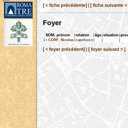
avec :
[ < fiche précédente]
|
[ fiche suivante > 
Foyer
NOM, prénom
|
relation
|
âge
|
situation
|
pro
1
•
CORF, Nicolas
|
capofuoco
|
|
|
[ < foyer précédent]
|
[ foyer suivant > ]