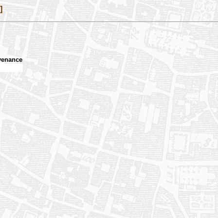
]
venance